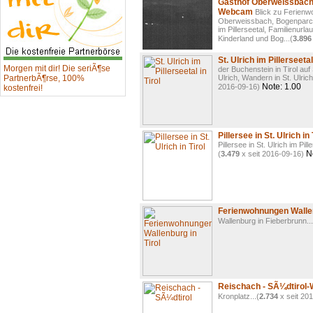
Gasthof Oberweissbach i
Webcam
Blick zu Ferienw
Oberweissbach, Bogenparcou
im Pillerseetal, Familienurl
Kinderland und Bog...(
3.896
St. Ulrich im Pillerseet
Morgen mit dir! Die seriÃ¶se
der Buchenstein in Tirol auf S
PartnerbÃ¶rse, 100%
Ulrich, Wandern in St. Ulrich,
Note: 1.00
2016-09-16)
kostenfrei!
Pillersee in St. Ulrich 
Pillersee in St. Ulrich im Pill
No
(
3.479
x seit 2016-09-16)
Ferienwohnungen Walle
Wallenburg in Fieberbrunn...
Reischach - SÃ¼dtirol
Kronplatz...(
2.734
x seit 20