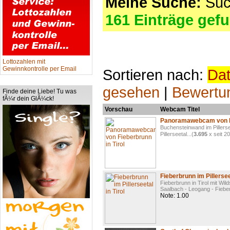
Meine Suche:
Suc
161 Einträge gef
Lottozahlen mit
Gewinnkontrolle per Email
Sortieren nach:
Da
gesehen
|
Bewertu
Finde deine Liebe! Tu was
fÃ¼r dein GlÃ¼ck!
Vorschau
Webcam Titel
Panoramawebcam von Fi
Buchensteinwand im Pillerse
Pillerseetal...(
3.695
x seit 2
Fieberbrunn im Pillerse
Fieberbrunn in Tirol mit Wild
Saalbach - Leogang - Fieber
Note: 1.00