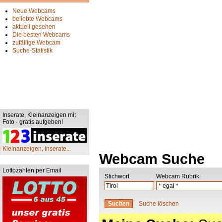
Neue Webcams
beliebte Webcams
aktuell gesehen
Die besten Webcams
zufällige Webcam
Suche-Statistik
Inserate, Kleinanzeigen mit
Foto - gratis aufgeben!
Kleinanzeigen, Inserate...
Webcam Suche
Lottozahlen per Email
Stichwort
Webcam Rubrik:
Suche löschen