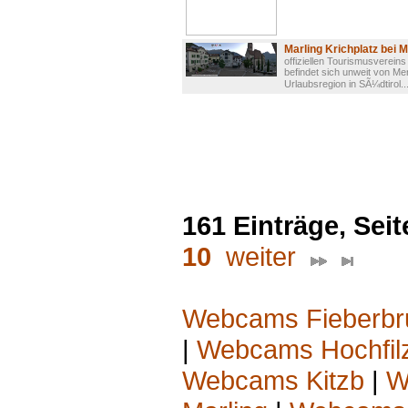
Marling Krichplatz bei
offiziellen Tourismusvereins 
befindet sich unweit von Me
Urlaubsregion in SÃ¼dtirol...
161 Einträge, Seit
10
weiter
Webcams Fieberbr
|
Webcams Hochfil
Webcams Kitzb
|
W