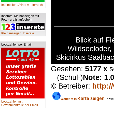
ImmobilienbÃ¶rse Ã–sterreich
Inserate, Kleinanzeigen mit
Foto - gratis aufgeben!
Kleinanzeigen, Inserate...
Blick auf Fi
Lottozahlen per Email
Wildseeloder, 
Skicirkus Saalba
Gesehen:
5177 x
s
(Schul-)
Note: 1.
© Betreiber:
http:
Karte zeigen
Webcam in
Lottozahlen mit
Gewinnkontrolle per Email