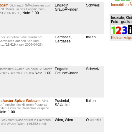
Immobilien Ã
ebcam
Engadin,
Schweiz
Blick nach SÃ¼dwesten von
St. Moritz) in das Engadin zum
GraubÃ¼nden
Note: 1.00
eit 2006-05-03)
Inserate, Kl
Foto - gratis
Gardasee,
Italien
k bei Bardolino nahe Garda am
Kleinanzeigen
Gardasees auf den See und
Gardasee
...(
15.619
x seit 2006-04-28)
Engadin,
Schweiz
Nordosten Ã¼ber Sils nach St. Moritz
Note: 1.00
GraubÃ¼nden
5.367
x seit 2006-05-03)
ischuster Spitze-Webcam
Pustertal,
Italien
Blick
 Innichen im Hinteren Pustertal
SÃ¼dtirol
ten, Links die Dreischusterspitze...
ote: 1.00
Wien, Wien
Österreich
Blick vom Wasserturm in Favoriten,
d und Ã¼ber Wien...(
14.352
x seit