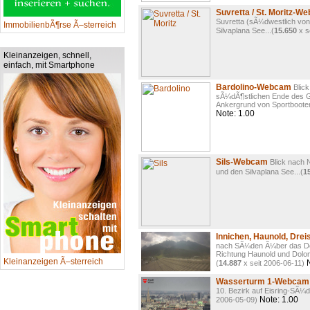
Suvretta / St. Moritz-W
Suvretta (sÃ¼dwestlich von 
ImmobilienbÃ¶rse Ã–sterreich
Silvaplana See...(
15.650
x s
Kleinanzeigen, schnell,
einfach, mit Smartphone
Bardolino-Webcam
Blic
sÃ¼dÃ¶stlichen Ende des 
Ankergrund von Sportbooten.
Note: 1.00
Sils-Webcam
Blick nach 
und den Silvaplana See...(
1
Innichen, Haunold, Dre
nach SÃ¼den Ã¼ber das Dorf
Richtung Haunold und Dolomi
Kleinanzeigen Ã–sterreich
N
(
14.887
x seit 2006-06-11)
Wasserturm 1-Webcam
10. Bezirk auf Eisring-SÃ¼
Note: 1.00
2006-05-09)