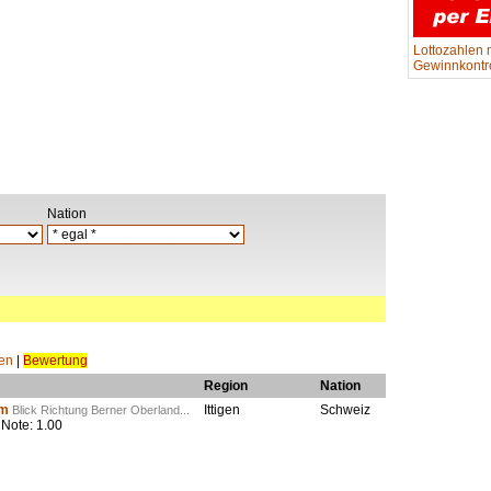
Lottozahlen 
Gewinnkontro
Nation
hen
|
Bewertung
Region
Nation
am
Ittigen
Schweiz
Blick Richtung Berner Oberland...
Note: 1.00