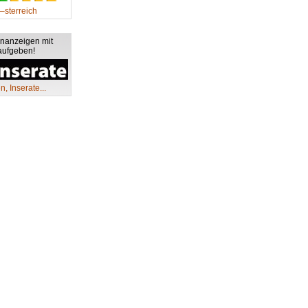
–sterreich
einanzeigen mit
 aufgeben!
, Inserate...