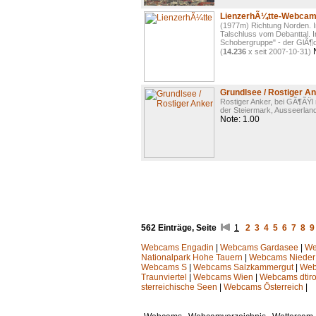
LienzerhÃ¼tte-Webca
(1977m) Richtung Norden. 
Talschluss vom Debanttal. 
Schobergruppe" - der GlÃ¶d
N
(
14.236
x seit 2007-10-31)
Grundlsee / Rostiger 
Rostiger Anker, bei GÃ¶ÃŸl
der Steiermark, Ausseerland
Note: 1.00
562 Einträge, Seite
1
2
3
4
5
6
7
8
9
Webcams Engadin
|
Webcams Gardasee
|
We
Nationalpark Hohe Tauern
|
Webcams Nieder
Webcams S
|
Webcams Salzkammergut
|
Web
Traunviertel
|
Webcams Wien
|
Webcams dtiro
sterreichische Seen
|
Webcams Österreich
|