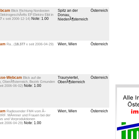
Webcam
Spitz an der
Österreich
Blick Richtung Nordosten
lektrogeschÃ¤fts EP:Elektro Eibl in
Donau,
Note: 1.00
07
x seit 2006-12-14)
NiederÃ¶sterreich
cam
Wien, Wien
Österreich
Ra...(
18.377
x seit 2006-04-29)
asse-Webcam
Traunviertel,
Österreich
Blick auf die
n, OberÃ¶sterreich, Bezirk Gmunden
OberÃ¶sterreich
Note: 1.00
eit 2006-06-02)
cam
Wien, Wien
Österreich
Radiosender FM4 vom Ã–
 ORF. MÃ¤nner und Frauen bei der
ews und Vorproduktionen
Note: 1.00
eit 2006-04-29)