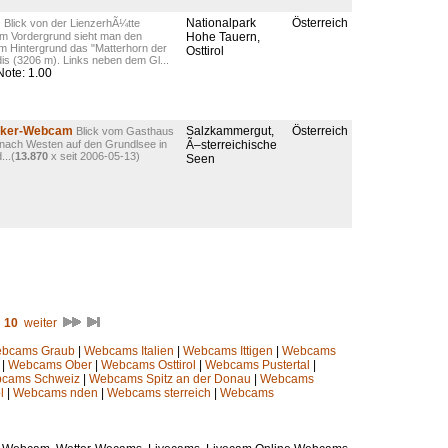
m
Nationalpark
Österreich
Blick von der LienzerhÃ¼tte
Im Vordergrund sieht man den
Hohe Tauern,
Im Hintergrund das "Matterhorn der
Osttirol
is (3206 m). Links neben dem Gl...
ote: 1.00
Anker-Webcam
Salzkammergut,
Österreich
Blick vom Gasthaus
 nach Westen auf den Grundlsee in
Ã–sterreichische
...(
13.870
x seit 2006-05-13)
Seen
10
weiter
bcams Graub
|
Webcams Italien
|
Webcams Ittigen
|
Webcams
|
Webcams Ober
|
Webcams Osttirol
|
Webcams Pustertal
|
cams Schweiz
|
Webcams Spitz an der Donau
|
Webcams
l
|
Webcams nden
|
Webcams sterreich
|
Webcams