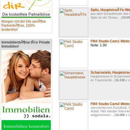
Spitz, HauptstraÃŸe-
aus dem Schaufenster des E
Spitz an der Donau....(
24.0
Morgen mit dir! Die seriÃ¶se
PartnerbÃ¶rse, 100%
kostenfrei!
FM4 Studio Cam1-Web
ImmobilienbÃ¶rse fÃ¼r Private
Note: 1.00
Immobilen!
Scharnstein, Hauptstr
Hauptstrasse in Scharnstei
im Traunviertel...(
16.338
x s
FM4 Studio Cam2-Web
sterreichischen Rundfunk,
Arbeit. Hier werden Intervi
aufgenommen....(
16.086
x s