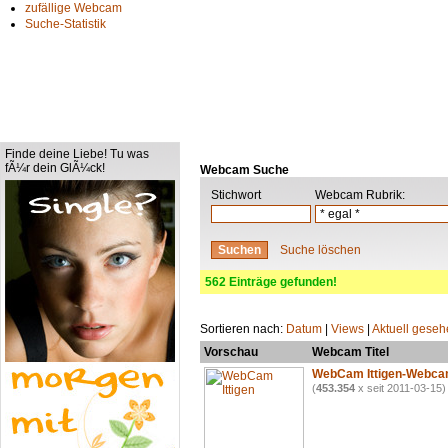
zufällige Webcam
Suche-Statistik
Finde deine Liebe! Tu was
fÃ¼r dein GlÃ¼ck!
Webcam Suche
Stichwort
Webcam Rubrik:
Suche löschen
562 Einträge gefunden!
Sortieren nach:
Datum
|
Views
|
Aktuell gese
Vorschau
Webcam Titel
WebCam Ittigen-Webc
(
453.354
x seit 2011-03-15)