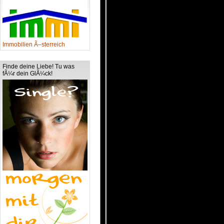
Immobilien Ã–sterreich
Finde deine Liebe! Tu was
fÃ¼r dein GlÃ¼ck!