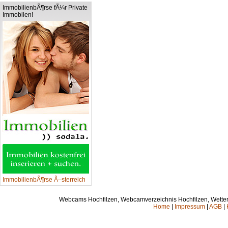
ImmobilienbÃ¶rse fÃ¼r Private
Immobilen!
ImmobilienbÃ¶rse Ã–sterreich
Webcams Hochfilzen, Webcamverzeichnis Hochfilzen, Wett
Home
|
Impressum
|
AGB
|